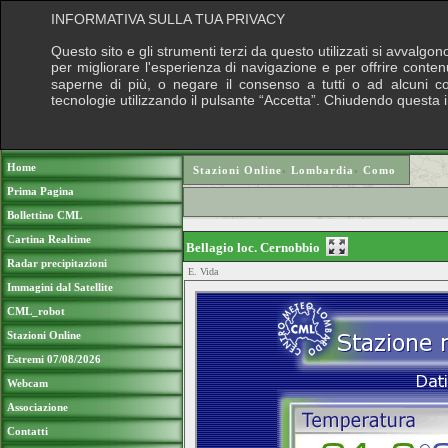
INFORMATIVA SULLA TUA PRIVACY
Questo sito e gli strumenti terzi da questo utilizzati si avvalgon
per migliorare l'esperienza di navigazione e per offrire conten
saperne di più, o negare il consenso a tutti o ad alcuni cook
tecnologie utilizzando il pulsante “Accetta”. Chiudendo questa 
Puoi sostenere le nostre attività con una do
Home
Stazioni Online
›
Lombardia
›
Como
Prima Pagina
Bollettino CML
Cartina Realtime
Bellagio loc. Cernobbio
Radar precipitazioni
E. Vida
Immagini dal Satellite
CML_robot
Stazioni Online
Estremi 07/08/2026
Webcam
Associazione
Contatti