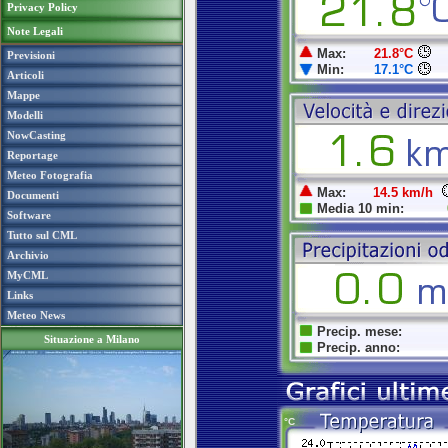
Privacy Policy
Note Legali
Previsioni
Articoli
Mappe
Modelli
NowCasting
Reportage
Meteo Fotografia
Documenti
Software
Tutto sul CML
Archivio
MyCML
Links
Meteo News
Situazione a Milano