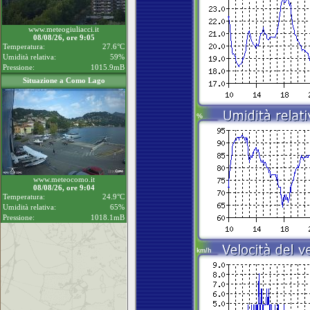
www.meteogiuliacci.it
08/08/26, ore 9:05
Temperatura:
27.6°C
Umidità relativa:
59%
Pressione:
1015.9mB
Situazione a Como Lago
www.meteocomo.it
08/08/26, ore 9:04
Temperatura:
24.9°C
Umidità relativa:
65%
Pressione:
1018.1mB