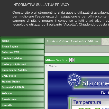
INFORMATIVA SULLA TUA PRIVACY
Questo sito e gli strumenti terzi da questo utilizzati si avvalgon
per migliorare l'esperienza di navigazione e per offrire conten
saperne di più, o negare il consenso a tutti o ad alcuni cook
tecnologie utilizzando il pulsante “Accetta”. Chiudendo questa 
Puoi sostenere le nostre attività con una do
Home
Stazioni Online
›
Lombardia
›
Milano
Prima Pagina
Bollettino CML
Cartina Realtime
Milano San Siro
Radar precipitazioni
R. Majello
Immagini dal Satellite
CML_robot
Stazioni Online
Estremi 08/08/2026
Webcam
Associazione
Contatti