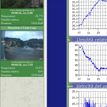
www.meteogiuliacci.it
09/08/26, ore 6:00
Temperatura:
26.7°C
Umidità relativa:
59%
Pressione:
1016.0mB
Situazione a Como Lago
www.meteocomo.it
09/08/26, ore 5:59
Temperatura:
24.6°C
Umidità relativa:
65%
Pressione:
1018.0mB