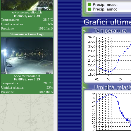
www.meteogiuliacci.it
09/08/26, ore 0:30
Temperatura:
28.7°C
Umidità relativa:
56%
Pressione:
1016.1mB
Situazione a Como Lago
www.meteocomo.it
09/08/26, ore 0:29
Temperatura:
28.6°C
Umidità relativa:
53%
Pressione:
1018.0mB