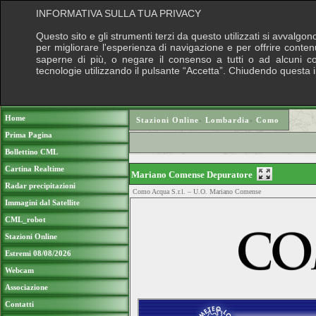
INFORMATIVA SULLA TUA PRIVACY
Questo sito e gli strumenti terzi da questo utilizzati si avvalgon
per migliorare l'esperienza di navigazione e per offrire conten
saperne di più, o negare il consenso a tutti o ad alcuni cook
tecnologie utilizzando il pulsante “Accetta”. Chiudendo questa 
Puoi sostenere le nostre attività con una do
Home
Stazioni Online
›
Lombardia
›
Como
Prima Pagina
Bollettino CML
Cartina Realtime
Mariano Comense Depuratore
Radar precipitazioni
Como Acqua S.r.l. – U.O. Mariano Comense
Immagini dal Satellite
CML_robot
Stazioni Online
Estremi 08/08/2026
Webcam
Associazione
Contatti