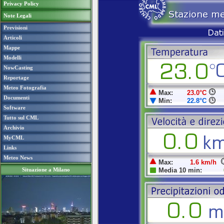
Privacy Policy
Note Legali
Previsioni
Articoli
Mappe
Modelli
NowCasting
Reportage
Meteo Fotografia
Documenti
Software
Tutto sul CML
Archivio
MyCML
Links
Meteo News
Situazione a Milano