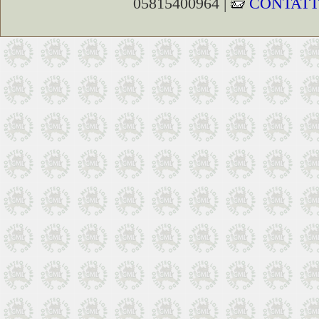
05815400964 |
CONTATT