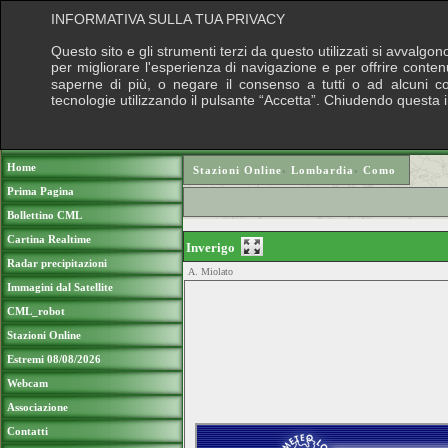
INFORMATIVA SULLA TUA PRIVACY
Questo sito e gli strumenti terzi da questo utilizzati si avvalgon
per migliorare l'esperienza di navigazione e per offrire conten
saperne di più, o negare il consenso a tutti o ad alcuni cook
tecnologie utilizzando il pulsante “Accetta”. Chiudendo questa 
Puoi sostenere le nostre attività con una do
Home
Stazioni Online
›
Lombardia
›
Como
Prima Pagina
Bollettino CML
Cartina Realtime
Inverigo
Radar precipitazioni
A. Miolato
Immagini dal Satellite
CML_robot
Stazioni Online
Estremi 08/08/2026
Webcam
Associazione
Contatti