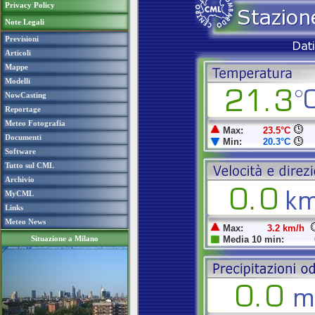
Privacy Policy
Note Legali
Previsioni
Articoli
Mappe
Modelli
NowCasting
Reportage
Meteo Fotografia
Documenti
Software
Tutto sul CML
Archivio
MyCML
Links
Meteo News
Situazione a Milano