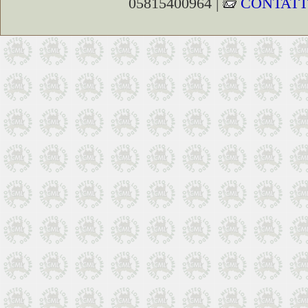
05815400964 |
CONTATT