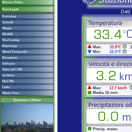
Privacy Policy
Note Legali
Previsioni
Articoli
Mappe
Modelli
NowCasting
Reportage
Meteo Fotografia
Documenti
Software
Tutto sul CML
Archivio
MyCML
Links
Meteo News
Situazione a Milano