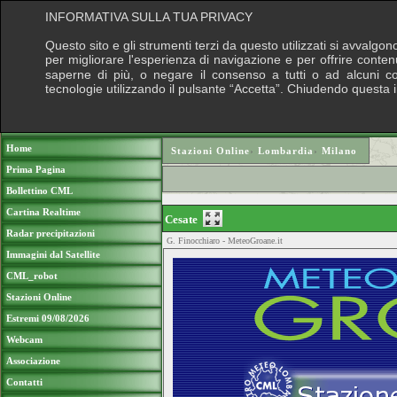
INFORMATIVA SULLA TUA PRIVACY
Questo sito e gli strumenti terzi da questo utilizzati si avvalgon
per migliorare l'esperienza di navigazione e per offrire conten
saperne di più, o negare il consenso a tutti o ad alcuni cook
tecnologie utilizzando il pulsante “Accetta”. Chiudendo questa 
Puoi sostenere le nostre attività con una do
Home
Stazioni Online
›
Lombardia
›
Milano
Prima Pagina
Bollettino CML
Cartina Realtime
Cesate
Radar precipitazioni
G. Finocchiaro - MeteoGroane.it
Immagini dal Satellite
CML_robot
Stazioni Online
Estremi 09/08/2026
Webcam
Associazione
Contatti