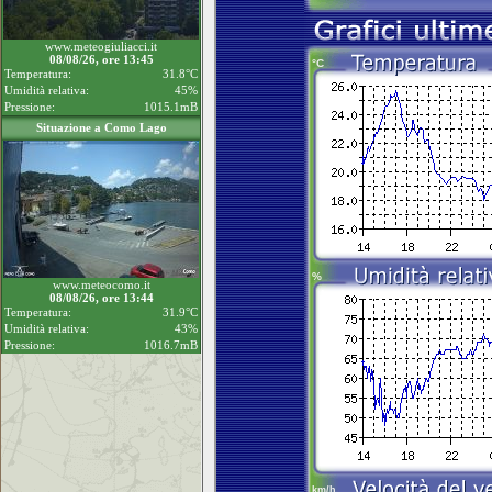
www.meteogiuliacci.it
08/08/26, ore 13:45
Temperatura:
31.8°C
Umidità relativa:
45%
Pressione:
1015.1mB
Situazione a Como Lago
www.meteocomo.it
08/08/26, ore 13:44
Temperatura:
31.9°C
Umidità relativa:
43%
Pressione:
1016.7mB