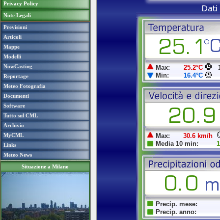
Privacy Policy
Note Legali
Previsioni
Articoli
Mappe
Modelli
NowCasting
Reportage
Meteo Fotografia
Documenti
Software
Tutto sul CML
Archivio
MyCML
Links
Meteo News
Situazione a Milano