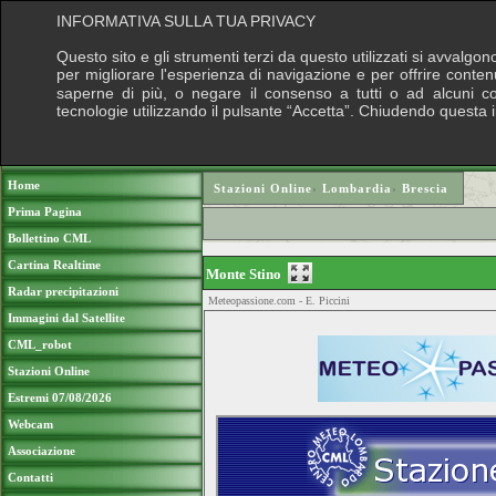
INFORMATIVA SULLA TUA PRIVACY
Questo sito e gli strumenti terzi da questo utilizzati si avvalgon
per migliorare l'esperienza di navigazione e per offrire conten
saperne di più, o negare il consenso a tutti o ad alcuni cook
tecnologie utilizzando il pulsante “Accetta”. Chiudendo questa 
Puoi sostenere le nostre attività con una do
Home
Stazioni Online
›
Lombardia
›
Brescia
Prima Pagina
Bollettino CML
Cartina Realtime
Monte Stino
Radar precipitazioni
Meteopassione.com - E. Piccini
Immagini dal Satellite
CML_robot
Stazioni Online
Estremi 07/08/2026
Webcam
Associazione
Contatti