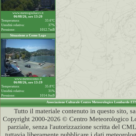
www.meteogiuliacci.it
06/08/26, ore 13:20
Temperatura:
33.6°C
Umidità relativa:
37%
Pressione:
1012.7mB
Situazione a Como Lago
www.meteocomo.it
06/08/26, ore 13:19
Temperatura:
35.8°C
Umidità relativa:
31%
Pressione:
1014.0mB
Associazione Culturale Centro Meteorologico Lombardo ET
Tutto il materiale contenuto in questo sito, s
Copyright 2000-2026 © Centro Meteorologico Lo
parziale, senza l'autorizzazione scritta del CML
tuttavia liberamente pubblicare i dati meteorolog