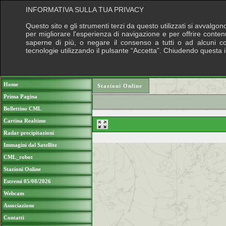
INFORMATIVA SULLA TUA PRIVACY
Questo sito e gli strumenti terzi da questo utilizzati si avvalgon
per migliorare l'esperienza di navigazione e per offrire conten
saperne di più, o negare il consenso a tutti o ad alcuni cook
tecnologie utilizzando il pulsante “Accetta”. Chiudendo questa 
Puoi sostenere le nostre attività con una do
Home
Stazioni Online
Prima Pagina
Bollettino CML
Cartina Realtime
Radar precipitazioni
Immagini dal Satellite
CML_robot
Stazioni Online
Estremi 05/08/2026
Webcam
Associazione
Contatti