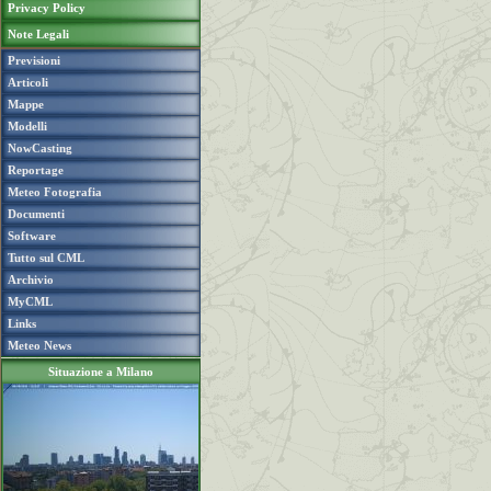
Privacy Policy
Note Legali
Previsioni
Articoli
Mappe
Modelli
NowCasting
Reportage
Meteo Fotografia
Documenti
Software
Tutto sul CML
Archivio
MyCML
Links
Meteo News
Situazione a Milano