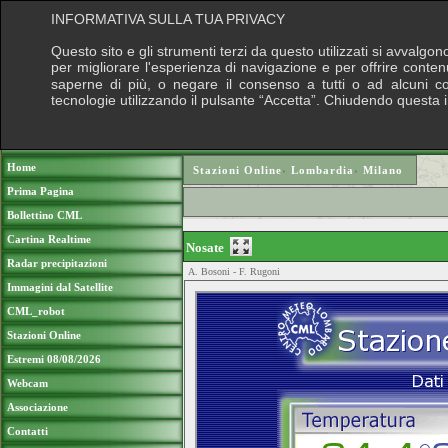
INFORMATIVA SULLA TUA PRIVACY
Questo sito e gli strumenti terzi da questo utilizzati si avvalgon
per migliorare l'esperienza di navigazione e per offrire conten
saperne di più, o negare il consenso a tutti o ad alcuni cook
tecnologie utilizzando il pulsante “Accetta”. Chiudendo questa 
Puoi sostenere le nostre attività con una do
Home
Stazioni Online
›
Lombardia
›
Milano
Prima Pagina
Bollettino CML
Cartina Realtime
Nosate
Radar precipitazioni
A. Bosoni - F. Rugoni
Immagini dal Satellite
CML_robot
Stazioni Online
Estremi 08/08/2026
Webcam
Associazione
Contatti