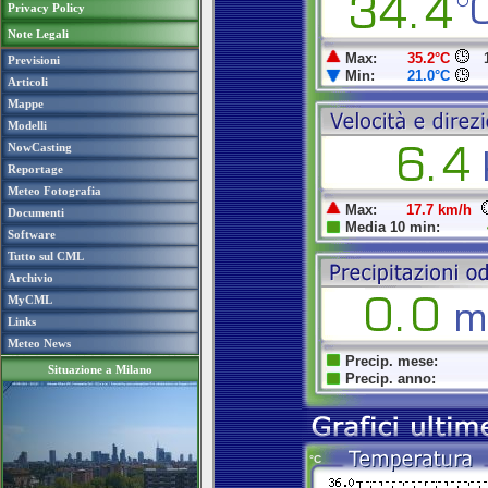
Privacy Policy
Note Legali
Previsioni
Articoli
Mappe
Modelli
NowCasting
Reportage
Meteo Fotografia
Documenti
Software
Tutto sul CML
Archivio
MyCML
Links
Meteo News
Situazione a Milano