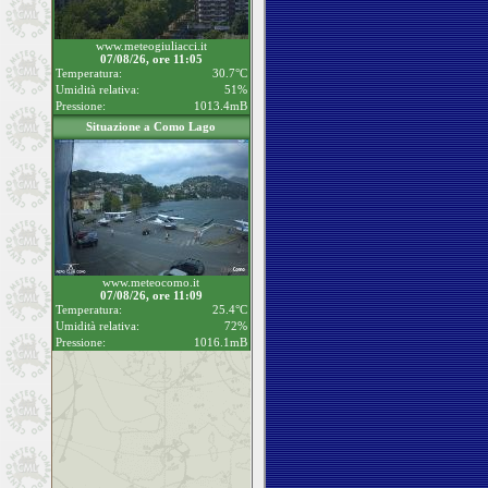
www.meteogiuliacci.it
07/08/26, ore 11:05
Temperatura:
30.7°C
Umidità relativa:
51%
Pressione:
1013.4mB
Situazione a Como Lago
www.meteocomo.it
07/08/26, ore 11:09
Temperatura:
25.4°C
Umidità relativa:
72%
Pressione:
1016.1mB