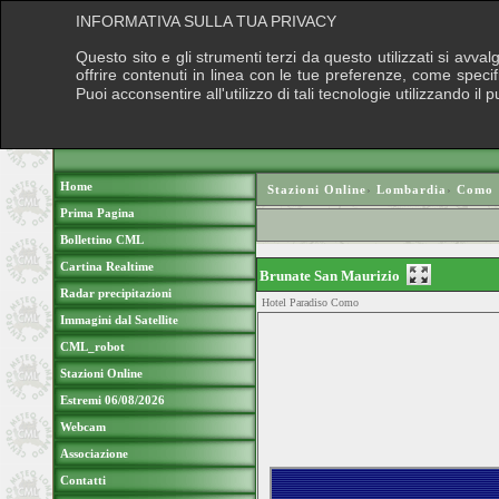
INFORMATIVA SULLA TUA PRIVACY
Questo sito e gli strumenti terzi da questo utilizzati si avva
offrire contenuti in linea con le tue preferenze, come speci
Puoi acconsentire all'utilizzo di tali tecnologie utilizzando 
Home
Stazioni Online
›
Lombardia
›
Como
Prima Pagina
Bollettino CML
Cartina Realtime
Brunate San Maurizio
Radar precipitazioni
Hotel Paradiso Como
Immagini dal Satellite
CML_robot
Stazioni Online
Estremi 06/08/2026
Webcam
Associazione
Contatti