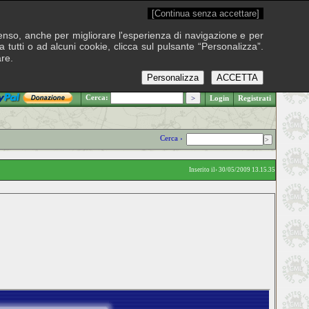
[Continua senza accettare]
onsenso, anche per migliorare l'esperienza di navigazione e per
 tutti o ad alcuni cookie, clicca sul pulsante “Personalizza”.
are.
Personalizza
ACCETTA
.: Venerdì 7 agosto 2026
Cerca:
Login
Registrati
Cerca ›
Inserito il› 30/05/2009 13.15.35