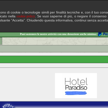
lgono di cookie o tecnologie simili per finalità tecniche e, con il tuo c
ficato nella
. Se vuoi saperne di più, o negare il consenso a
cookie policy
il pulsante “Accetta”. Chiudendo questa informativa, continui senza accett
Puoi sostenere le nostre attività con una donazione anche minima: