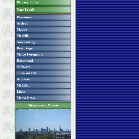
Privacy Policy
Note Legali
Previsioni
Articoli
Mappe
Modelli
NowCasting
Reportage
Meteo Fotografia
Documenti
Software
Tutto sul CML
Archivio
MyCML
Links
Meteo News
Situazione a Milano