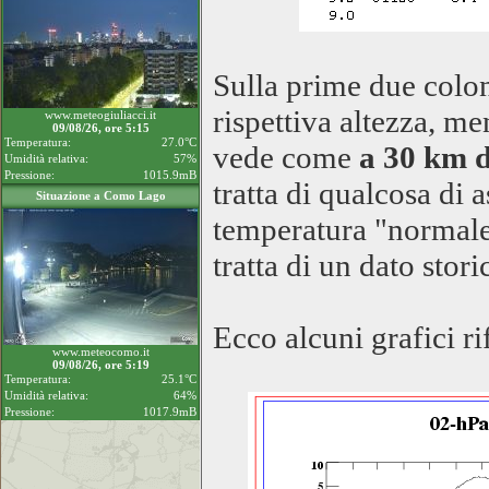
Sulla prime due colon
rispettiva altezza, me
www.meteogiuliacci.it
09/08/26, ore 5:15
Temperatura:
27.0°C
vede come
a 30 km d
Umidità relativa:
57%
Pressione:
1015.9mB
tratta di qualcosa di 
Situazione a Como Lago
temperatura "normale"
tratta di un dato stori
Ecco alcuni grafici rif
www.meteocomo.it
09/08/26, ore 5:19
Temperatura:
25.1°C
Umidità relativa:
64%
Pressione:
1017.9mB