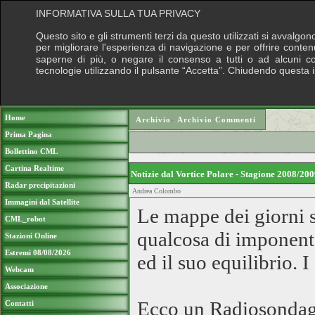
INFORMATIVA SULLA TUA PRIVACY
Questo sito e gli strumenti terzi da questo utilizzati si avvalgon
per migliorare l'esperienza di navigazione e per offrire conten
saperne di più, o negare il consenso a tutti o ad alcuni cook
tecnologie utilizzando il pulsante “Accetta”. Chiudendo questa 
Puoi sostenere le nostre attività con una do
Home
Archivio
›
Archivio Commenti
Prima Pagina
Bollettino CML
Cartina Realtime
Notizie dal Vortice Polare - Stagione 2008/2
Radar precipitazioni
Andrea Colombo
Immagini dal Satellite
Le mappe dei giorni s
CML_robot
qualcosa di imponente 
Stazioni Online
Estremi 08/08/2026
ed il suo equilibrio. I
Webcam
Associazione
Ecco un Radiosondagg
Contatti