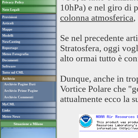
Privacy Policy
10hPa) e nel giro di 
Note Legali
colonna atmosferica
,
Previsioni
Articoli
Mappe
Se nel precedente arti
Modelli
NowCasting
Stratosfera, oggi vogl
Reportage
Meteo Fotografia
alto ormai tutto è co
Documenti
Software
Tutto sul CML
Dunque, anche in trop
Archivio
Archivio Pagine Dati
Vortice Polare che "g
Archivio Prime Pagine
attualmente ecco la s
Archivio Commenti
MyCML
Links
Meteo News
Situazione a Milano