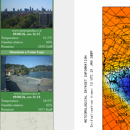
www.meteogiuliacci.it
09/08/26, ore 11:15
Temperatura:
31.2°C
Umidità relativa:
44%
Pressione:
1016.5mB
Situazione a Como Lago
www.meteocomo.it
09/08/26, ore 11:14
Temperatura:
28.0°C
Umidità relativa:
62%
Pressione:
1017.8mB