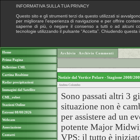
INFORMATIVA SULLA TUA PRIVACY
Questo sito e gli strumenti terzi da questo utilizzati si avvalgon
per migliorare l'esperienza di navigazione e per offrire conten
saperne di più, o negare il consenso a tutti o ad alcuni cook
tecnologie utilizzando il pulsante “Accetta”. Chiudendo questa 
Puoi sostenere le nostre attività con una do
Home
Archivio
›
Archivio Commenti
Prima Pagina
Bollettino CML
Cartina Realtime
Notizie dal Vortice Polare - Stagione 2008/2
Radar precipitazioni
Andrea Colombo
Immagini dal Satellite
Sono passati altri 3 g
CML_robot
situazione non è camb
Stazioni Online
Estremi 08/08/2026
per assistere ad un e
Webcam
potente Major Midwin
Associazione
VPS; il tutto è iniziat
Contatti