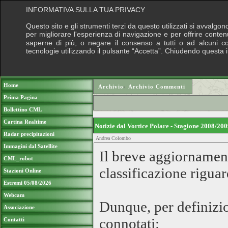
INFORMATIVA SULLA TUA PRIVACY
Questo sito e gli strumenti terzi da questo utilizzati si avvalgon
per migliorare l'esperienza di navigazione e per offrire conten
saperne di più, o negare il consenso a tutti o ad alcuni cook
tecnologie utilizzando il pulsante “Accetta”. Chiudendo questa 
Puoi sostenere le nostre attività con una do
Home
Archivio
›
Archivio Commenti
Prima Pagina
Bollettino CML
Cartina Realtime
Notizie dal Vortice Polare - Stagione 2008/2
Radar precipitazioni
Andrea Colombo
Immagini dal Satellite
Il breve aggiornamen
CML_robot
classificazione rigu
Stazioni Online
Estremi 05/08/2026
Webcam
Dunque, per definizi
Associazione
connotati:
Contatti