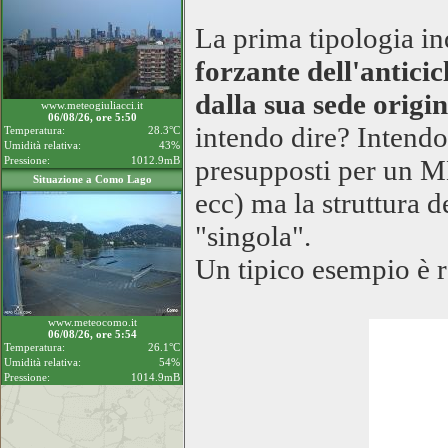
La prima tipologia i
forzante dell'antici
dalla sua sede origi
www.meteogiuliacci.it
06/08/26, ore 5:50
intendo dire? Intendo 
Temperatura:
28.3°C
Umidità relativa:
43%
Pressione:
1012.9mB
presupposti per un M
Situazione a Como Lago
ecc) ma la struttura 
"singola".
Un tipico esempio è
www.meteocomo.it
06/08/26, ore 5:54
Temperatura:
26.1°C
Umidità relativa:
54%
Pressione:
1014.9mB