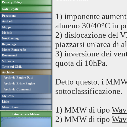
Privacy Policy
Note Legali
1) imponente aumento 
Previsioni
Articoli
almeno 30/40°C in po
Mappe
2) dislocazione del V
Modelli
NowCasting
piazzarsi un'area di a
Reportage
Meteo Fotografia
3) inversione dei vent
Documenti
quota di 10hPa.
Software
Tutto sul CML
Archivio
Archivio Pagine Dati
Detto questo, i MMW
Archivio Prime Pagine
sottoclassificazione.
Archivio Commenti
MyCML
Links
1) MMW di tipo
Wav
Meteo News
Situazione a Milano
2) MMW di tipo
Wav