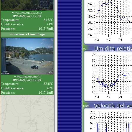
www.meteogiuliacci.it
09/08/26, ore 12:30
Temperatura:
31.5°C
Umidità relativa:
44%
Pressione:
1015.7mB
Situazione a Como Lago
www.meteocomo.it
09/08/26, ore 12:29
Temperatura:
32.6°C
Umidità relativa:
43%
Pressione:
1017.1mB