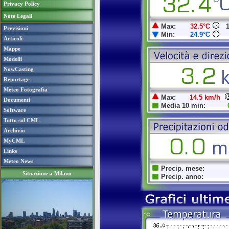
Privacy Policy
Note Legali
Previsioni
Articoli
Mappe
Modelli
NowCasting
Reportage
Meteo Fotografia
Documenti
Software
Tutto sul CML
Archivio
MyCML
Links
Meteo News
Situazione a Milano