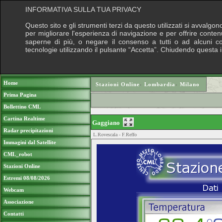
INFORMATIVA SULLA TUA PRIVACY
Questo sito e gli strumenti terzi da questo utilizzati si avvalgon
per migliorare l'esperienza di navigazione e per offrire conten
saperne di più, o negare il consenso a tutti o ad alcuni cook
tecnologie utilizzando il pulsante “Accetta”. Chiudendo questa 
Puoi sostenere le nostre attività con una do
Home
Stazioni Online
›
Lombardia
›
Milano
Prima Pagina
Bollettino CML
Cartina Realtime
Gaggiano
Radar precipitazioni
L.Rovescala - F.Reffo
Immagini dal Satellite
CML_robot
Stazioni Online
Estremi 08/08/2026
Webcam
Associazione
Contatti