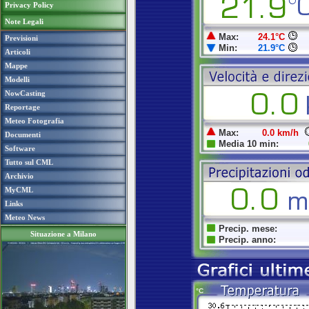
Privacy Policy
Note Legali
Previsioni
Articoli
Mappe
Modelli
NowCasting
Reportage
Meteo Fotografia
Documenti
Software
Tutto sul CML
Archivio
MyCML
Links
Meteo News
Situazione a Milano