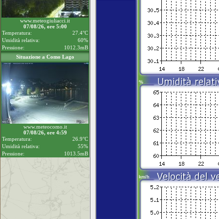
www.meteogiuliacci.it
07/08/26, ore 5:00
Temperatura:
27.4°C
Umidità relativa:
60%
Pressione:
1012.3mB
Situazione a Como Lago
www.meteocomo.it
07/08/26, ore 4:59
Temperatura:
26.9°C
Umidità relativa:
55%
Pressione:
1013.5mB