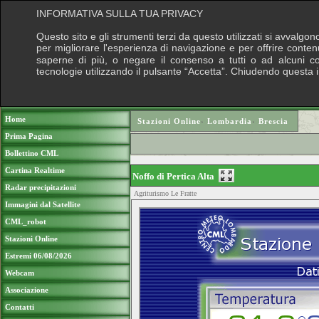
INFORMATIVA SULLA TUA PRIVACY
Questo sito e gli strumenti terzi da questo utilizzati si avvalgon
per migliorare l'esperienza di navigazione e per offrire conten
saperne di più, o negare il consenso a tutti o ad alcuni cook
tecnologie utilizzando il pulsante “Accetta”. Chiudendo questa 
Puoi sostenere le nostre attività con una do
Home
Stazioni Online
›
Lombardia
›
Brescia
Prima Pagina
Bollettino CML
Cartina Realtime
Noffo di Pertica Alta
Radar precipitazioni
Agriturismo Le Fratte
Immagini dal Satellite
CML_robot
Stazioni Online
Estremi 06/08/2026
Webcam
Associazione
Contatti