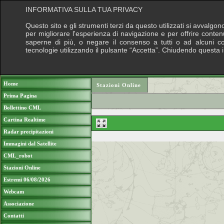
INFORMATIVA SULLA TUA PRIVACY
Questo sito e gli strumenti terzi da questo utilizzati si avvalgon
per migliorare l'esperienza di navigazione e per offrire conten
saperne di più, o negare il consenso a tutti o ad alcuni cook
tecnologie utilizzando il pulsante “Accetta”. Chiudendo questa 
Puoi sostenere le nostre attività con una do
Home
Stazioni Online
Prima Pagina
Bollettino CML
Cartina Realtime
Radar precipitazioni
Immagini dal Satellite
CML_robot
Stazioni Online
Estremi 06/08/2026
Webcam
Associazione
Contatti