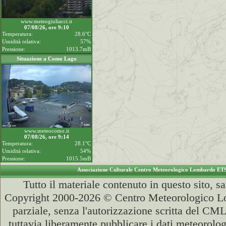
www.meteogiuliacci.it
07/08/26, ore 9:10
Temperatura:
28.6°C
Umidità relativa:
57%
Pressione:
1013.7mB
Situazione a Como Lago
www.meteocomo.it
07/08/26, ore 9:14
Temperatura:
28.1°C
Umidità relativa:
54%
Pressione:
1015.5mB
Associazione Culturale Centro Meteorologico Lombardo ET
Tutto il materiale contenuto in questo sito, s
Copyright 2000-2026 © Centro Meteorologico Lo
parziale, senza l'autorizzazione scritta del CML
tuttavia liberamente pubblicare i dati meteorolog