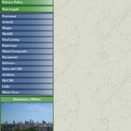
Privacy Policy
Note Legali
Previsioni
Articoli
Mappe
Modelli
NowCasting
Reportage
Meteo Fotografia
Documenti
Software
Tutto sul CML
Archivio
MyCML
Links
Meteo News
Situazione a Milano