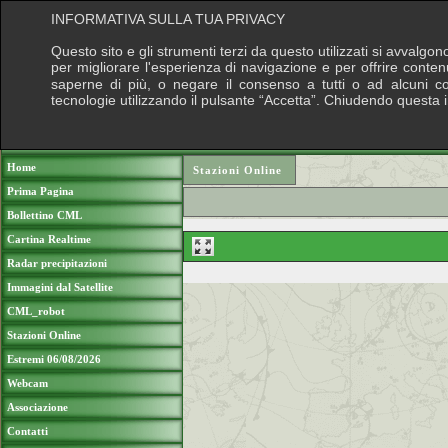
INFORMATIVA SULLA TUA PRIVACY
Questo sito e gli strumenti terzi da questo utilizzati si avvalgon
per migliorare l'esperienza di navigazione e per offrire conten
saperne di più, o negare il consenso a tutti o ad alcuni cook
tecnologie utilizzando il pulsante “Accetta”. Chiudendo questa 
Puoi sostenere le nostre attività con una do
Home
Stazioni Online
Prima Pagina
Bollettino CML
Cartina Realtime
Radar precipitazioni
Immagini dal Satellite
CML_robot
Stazioni Online
Estremi 06/08/2026
Webcam
Associazione
Contatti