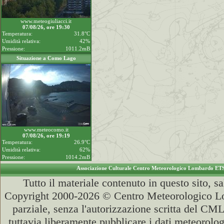
www.meteogiuliacci.it
07/08/26, ore 19:30
Temperatura:
31.8°C
Umidità relativa:
42%
Pressione:
1011.2mB
Situazione a Como Lago
www.meteocomo.it
07/08/26, ore 19:19
Temperatura:
26.9°C
Umidità relativa:
62%
Pressione:
1014.2mB
Associazione Culturale Centro Meteorologico Lombardo ET
Tutto il materiale contenuto in questo sito, s
Copyright 2000-2026 © Centro Meteorologico Lo
parziale, senza l'autorizzazione scritta del CML
tuttavia liberamente pubblicare i dati meteorolog