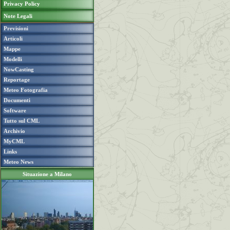
Privacy Policy
Note Legali
Previsioni
Articoli
Mappe
Modelli
NowCasting
Reportage
Meteo Fotografia
Documenti
Software
Tutto sul CML
Archivio
MyCML
Links
Meteo News
Situazione a Milano