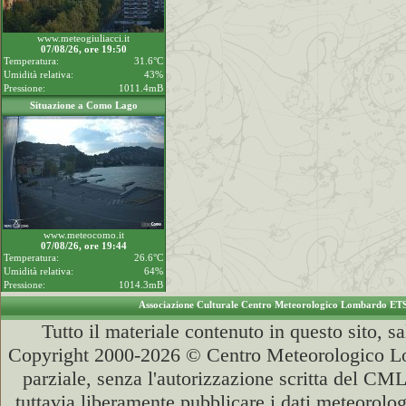
www.meteogiuliacci.it
07/08/26, ore 19:50
Temperatura:
31.6°C
Umidità relativa:
43%
Pressione:
1011.4mB
Situazione a Como Lago
www.meteocomo.it
07/08/26, ore 19:44
Temperatura:
26.6°C
Umidità relativa:
64%
Pressione:
1014.3mB
Associazione Culturale Centro Meteorologico Lombardo ET
Tutto il materiale contenuto in questo sito, s
Copyright 2000-2026 © Centro Meteorologico Lo
parziale, senza l'autorizzazione scritta del CML
tuttavia liberamente pubblicare i dati meteorolog