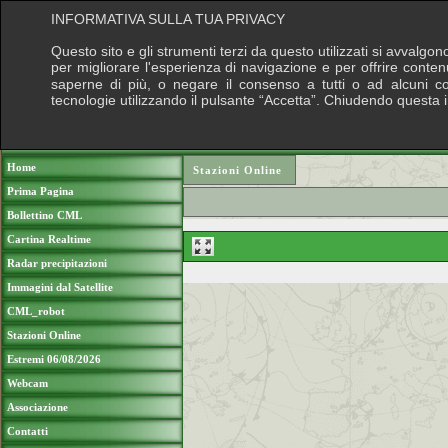
INFORMATIVA SULLA TUA PRIVACY
Questo sito e gli strumenti terzi da questo utilizzati si avvalgon
per migliorare l'esperienza di navigazione e per offrire conten
saperne di più, o negare il consenso a tutti o ad alcuni cook
tecnologie utilizzando il pulsante “Accetta”. Chiudendo questa 
Puoi sostenere le nostre attività con una do
Home
Stazioni Online
Prima Pagina
Bollettino CML
Cartina Realtime
Radar precipitazioni
Immagini dal Satellite
CML_robot
Stazioni Online
Estremi 06/08/2026
Webcam
Associazione
Contatti