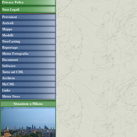
Privacy Policy
Note Legali
Previsioni
Articoli
Mappe
Modelli
NowCasting
Reportage
Meteo Fotografia
Documenti
Software
Tutto sul CML
Archivio
MyCML
Links
Meteo News
Situazione a Milano