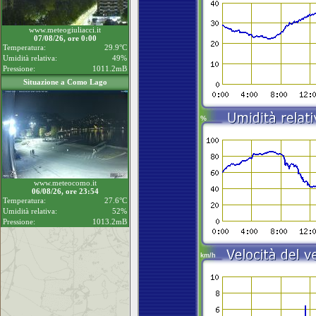
www.meteogiuliacci.it
07/08/26, ore 0:00
Temperatura:
29.9°C
Umidità relativa:
49%
Pressione:
1011.2mB
Situazione a Como Lago
www.meteocomo.it
06/08/26, ore 23:54
Temperatura:
27.6°C
Umidità relativa:
52%
Pressione:
1013.2mB