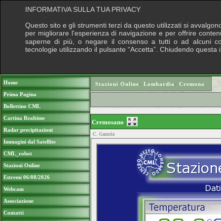
INFORMATIVA SULLA TUA PRIVACY
Questo sito e gli strumenti terzi da questo utilizzati si avvalgon
per migliorare l'esperienza di navigazione e per offrire conten
saperne di più, o negare il consenso a tutti o ad alcuni cook
tecnologie utilizzando il pulsante “Accetta”. Chiudendo questa 
Puoi sostenere le nostre attività con una do
Home
Stazioni Online
›
Lombardia
›
Cremona
Prima Pagina
Bollettino CML
Cartina Realtime
Cremosano
Radar precipitazioni
C. Gazzola
Immagini dal Satellite
CML_robot
Stazioni Online
Estremi 06/08/2026
Webcam
Associazione
Contatti