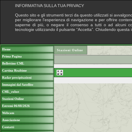
INFORMATIVA SULLA TUA PRIVACY
Questo sito e gli strumenti terzi da questo utilizzati si avvalgon
per migliorare l'esperienza di navigazione e per offrire conten
saperne di più, o negare il consenso a tutti o ad alcuni cook
tecnologie utilizzando il pulsante “Accetta”. Chiudendo questa 
Puoi sostenere le nostre attività con una do
Home
Stazioni Online
Prima Pagina
Bollettino CML
Cartina Realtime
Radar precipitazioni
Immagini dal Satellite
CML_robot
Stazioni Online
Estremi 06/08/2026
Webcam
Associazione
Contatti