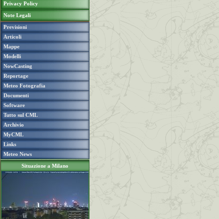
Privacy Policy
Note Legali
Previsioni
Articoli
Mappe
Modelli
NowCasting
Reportage
Meteo Fotografia
Documenti
Software
Tutto sul CML
Archivio
MyCML
Links
Meteo News
Situazione a Milano