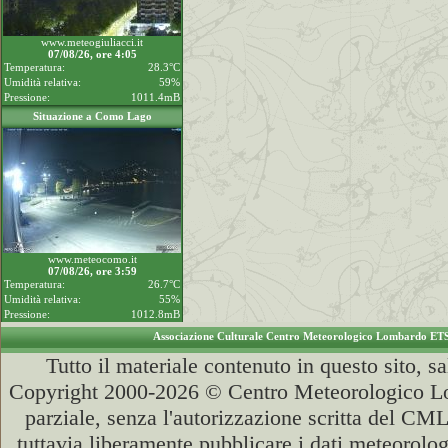
www.meteogiuliacci.it
07/08/26, ore 4:05
Temperatura:
28.3°C
Umidità relativa:
59%
Pressione:
1011.4mB
Situazione a Como Lago
www.meteocomo.it
07/08/26, ore 3:59
Temperatura:
26.7°C
Umidità relativa:
55%
Pressione:
1012.8mB
Associazione Culturale Centro Meteorologico Lombardo ET
Tutto il materiale contenuto in questo sito, s
Copyright 2000-2026 © Centro Meteorologico Lo
parziale, senza l'autorizzazione scritta del CML
tuttavia liberamente pubblicare i dati meteorolog