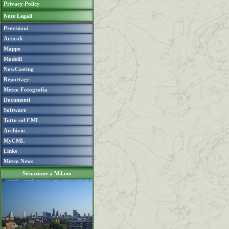
Privacy Policy
Note Legali
Previsioni
Articoli
Mappe
Modelli
NowCasting
Reportage
Meteo Fotografia
Documenti
Software
Tutto sul CML
Archivio
MyCML
Links
Meteo News
Situazione a Milano