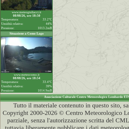
www.meteogiuliacci.it
08/08/26, ore 18:50
Temperatura:
33.2°C
Umidità relativa:
44%
Pressione:
1013.2mB
Situazione a Como Lago
www.meteocomo.it
08/08/26, ore 18:54
Temperatura:
33.4°C
Umidità relativa:
39%
Pressione:
1014.9mB
Associazione Culturale Centro Meteorologico Lombardo ET
Tutto il materiale contenuto in questo sito, s
Copyright 2000-2026 © Centro Meteorologico Lo
parziale, senza l'autorizzazione scritta del CML
tuttavia liberamente pubblicare i dati meteorolog