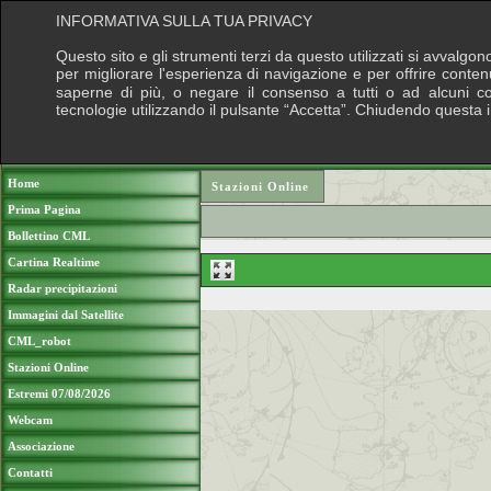
INFORMATIVA SULLA TUA PRIVACY
Questo sito e gli strumenti terzi da questo utilizzati si avvalgon
per migliorare l'esperienza di navigazione e per offrire conten
saperne di più, o negare il consenso a tutti o ad alcuni cook
tecnologie utilizzando il pulsante “Accetta”. Chiudendo questa 
Puoi sostenere le nostre attività con una do
Home
Stazioni Online
Prima Pagina
Bollettino CML
Cartina Realtime
Radar precipitazioni
Immagini dal Satellite
CML_robot
Stazioni Online
Estremi 07/08/2026
Webcam
Associazione
Contatti