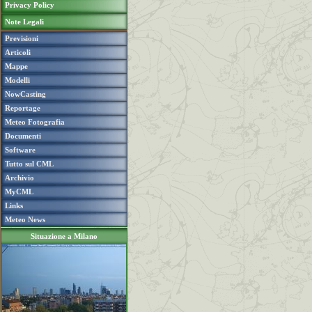
Privacy Policy
Note Legali
Previsioni
Articoli
Mappe
Modelli
NowCasting
Reportage
Meteo Fotografia
Documenti
Software
Tutto sul CML
Archivio
MyCML
Links
Meteo News
Situazione a Milano