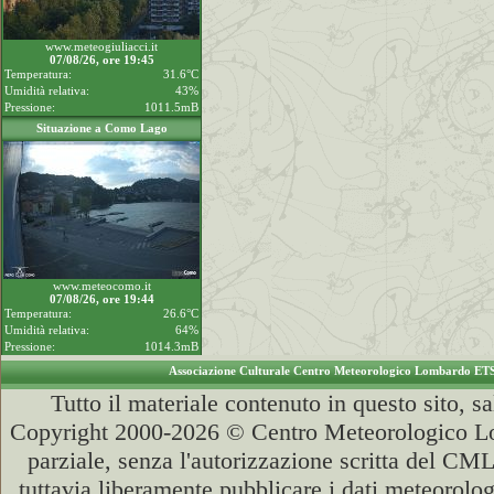
www.meteogiuliacci.it
07/08/26, ore 19:45
Temperatura:
31.6°C
Umidità relativa:
43%
Pressione:
1011.5mB
Situazione a Como Lago
www.meteocomo.it
07/08/26, ore 19:44
Temperatura:
26.6°C
Umidità relativa:
64%
Pressione:
1014.3mB
Associazione Culturale Centro Meteorologico Lombardo ET
Tutto il materiale contenuto in questo sito, s
Copyright 2000-2026 © Centro Meteorologico Lo
parziale, senza l'autorizzazione scritta del CML
tuttavia liberamente pubblicare i dati meteorolog