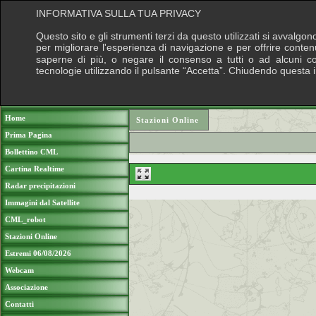
INFORMATIVA SULLA TUA PRIVACY
Questo sito e gli strumenti terzi da questo utilizzati si avvalgon
per migliorare l'esperienza di navigazione e per offrire conten
saperne di più, o negare il consenso a tutti o ad alcuni cook
tecnologie utilizzando il pulsante “Accetta”. Chiudendo questa 
Puoi sostenere le nostre attività con una do
Home
Stazioni Online
Prima Pagina
Bollettino CML
Cartina Realtime
Radar precipitazioni
Immagini dal Satellite
CML_robot
Stazioni Online
Estremi 06/08/2026
Webcam
Associazione
Contatti