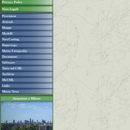
Privacy Policy
Note Legali
Previsioni
Articoli
Mappe
Modelli
NowCasting
Reportage
Meteo Fotografia
Documenti
Software
Tutto sul CML
Archivio
MyCML
Links
Meteo News
Situazione a Milano