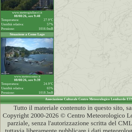
www.meteogiuliacci.it
08/08/26, ore 9:40
Temperatura:
27.9°C
Umidità relativa:
57%
Pressione:
1016.0mB
Situazione a Como Lago
www.meteocomo.it
08/08/26, ore 9:39
Temperatura:
24.9°C
Umidità relativa:
65%
Pressione:
1018.3mB
Associazione Culturale Centro Meteorologico Lombardo ET
Tutto il materiale contenuto in questo sito, s
Copyright 2000-2026 © Centro Meteorologico Lo
parziale, senza l'autorizzazione scritta del CML
tuttavia liberamente pubblicare i dati meteorolog