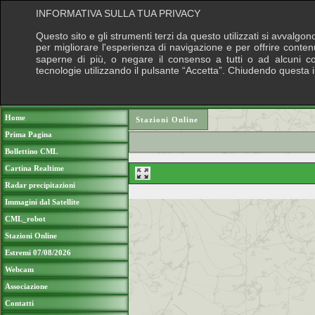
INFORMATIVA SULLA TUA PRIVACY
Questo sito e gli strumenti terzi da questo utilizzati si avvalgon
per migliorare l'esperienza di navigazione e per offrire conten
saperne di più, o negare il consenso a tutti o ad alcuni cook
tecnologie utilizzando il pulsante “Accetta”. Chiudendo questa 
Puoi sostenere le nostre attività con una do
Home
Stazioni Online
Prima Pagina
Bollettino CML
Cartina Realtime
Radar precipitazioni
Immagini dal Satellite
CML_robot
Stazioni Online
Estremi 07/08/2026
Webcam
Associazione
Contatti