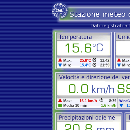
Max:
25.8°C
13:42
Max
Min:
15.4°C
21:59
Min:
Max:
16.1 km/h
8:39
WindCh
Media 10 min:
1.6 km/h
1