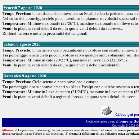
Venerdì 7 agosto 2026
Tempo Previsto:
In mattinata cielo nuvoloso su Prealpi e fascia pedemontana con
Nel corso del pomeriggio cielo poco nuvoloso in pianura, nuvolosità sparsa sui ril
Temperature:
Minime stazionarie (22/26°C), massime stazionarie o in lieve calo
Venti:
In pianura venti deboli da est, in quota venti deboli da sud-ovest.
Rinforzi tra sera e notte in prossimità dei temporali.
Sabato 8 agosto 2026
Tempo Previsto:
In mattinata cielo parzialmente nuvoloso con residui annuvolame
Tra pomeriggio e sera cielo poco nuvoloso salvo qualche annuvolamento sui rilievi
Temperature:
Minime in calo (20/23°C), massime in lieve calo (32/35°C).
Venti:
In pianura venti deboli da est, in quota venti deboli occidentali.
Domenica 9 agosto 2026
Tempo Previsto:
Cielo sereno o poco nuvoloso ovunque.
Tra pomeriggio e sera annuvolamenti su Alpi e Prealpi con qualche rovescio o te
Temperature:
Minime in lieve aumento (21/24°C), massime in lieve aumento (3
Venti:
In pianura venti deboli a regime di brezza, in quota venti deboli da ovest.
Clicca qui per
Simone Bud
Previsione meteo a cura di
Copyright © 2026 Cen
Attenzione!
Le previsioni meteorologiche qui presentate sono da considerarsi ad
uso ed interesse personal
alcuna responsabilità per l'abuso di tali previsioni. E'
vietata la diffusione
di tale bollettino
senza autorizzaz