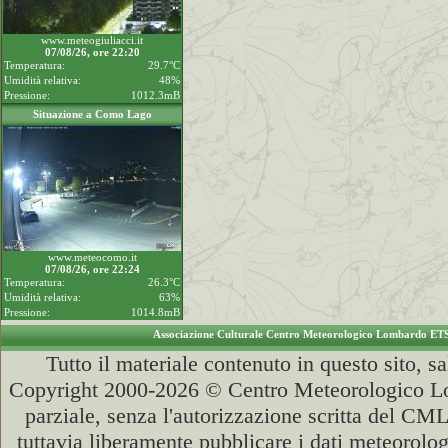
www.meteogiuliacci.it
07/08/26, ore 22:20
Temperatura:
29.7°C
Umidità relativa:
48%
Pressione:
1012.3mB
Situazione a Como Lago
www.meteocomo.it
07/08/26, ore 22:24
Temperatura:
26.3°C
Umidità relativa:
63%
Pressione:
1014.8mB
Associazione Culturale Centro Meteorologico Lombardo ET
Tutto il materiale contenuto in questo sito, s
Copyright 2000-2026 © Centro Meteorologico Lo
parziale, senza l'autorizzazione scritta del CML
tuttavia liberamente pubblicare i dati meteorolog