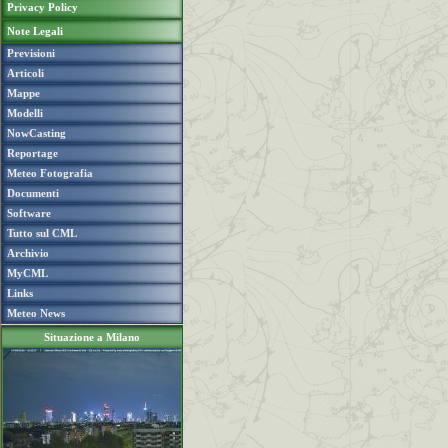
Privacy Policy
Note Legali
Previsioni
Articoli
Mappe
Modelli
NowCasting
Reportage
Meteo Fotografia
Documenti
Software
Tutto sul CML
Archivio
MyCML
Links
Meteo News
Situazione a Milano