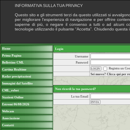
INFORMATIVA SULLA TUA PRIVACY
Questo sito e gli strumenti terzi da questo utilizzati si avvalgon
per migliorare l'esperienza di navigazione e per offrire conten
saperne di più, o negare il consenso a tutti o ad alcuni cook
tecnologie utilizzando il pulsante “Accetta”. Chiudendo questa 
Puoi sostenere le nostre attività con una do
Home
Login
Prima Pagina
Username
Bollettino CML
Password
Registra un Coo
Cartina Realtime
Sei nuovo? Clicca qui per re
Radar precipitazioni
Immagini dal Satellite
Non ricordi la tua password?
CML_robot
La tua Email
Stazioni Online
Estremi 06/08/2026
Webcam
Associazione
Contatti