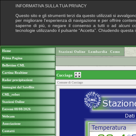
INFORMATIVA SULLA TUA PRIVACY
Questo sito e gli strumenti terzi da questo utilizzati si avvalgon
per migliorare l'esperienza di navigazione e per offrire conten
saperne di più, o negare il consenso a tutti o ad alcuni cook
tecnologie utilizzando il pulsante “Accetta”. Chiudendo questa 
Puoi sostenere le nostre attività con una do
Home
Stazioni Online
›
Lombardia
›
Como
Prima Pagina
Bollettino CML
Cartina Realtime
Cucciago
Radar precipitazioni
Comune di Cucciago
Immagini dal Satellite
CML_robot
Stazioni Online
Estremi 08/08/2026
Webcam
Associazione
Contatti