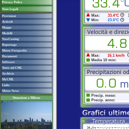
Privacy Policy
Note Legali
Previsioni
Articoli
Mappe
Modelli
NowCasting
Reportage
Meteo Fotografia
Documenti
Software
Tutto sul CML
Archivio
MyCML
Links
Meteo News
Situazione a Milano