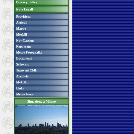
Privacy Policy
Note Legali
Previsioni
Articoli
Mappe
Modelli
NowCasting
Reportage
Meteo Fotografia
Documenti
Software
Tutto sul CML
Archivio
MyCML
Links
Meteo News
Situazione a Milano