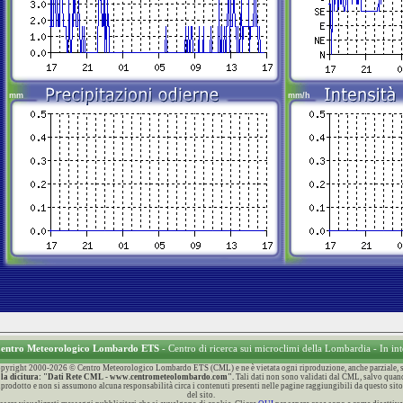
 Centro Meteorologico Lombardo ETS
- Centro di ricerca sui microclimi della Lombardia - In in
 Copyright 2000-2026 © Centro Meteorologico Lombardo ETS (CML) e ne è vietata ogni riproduzione, anche parziale, sen
con la dicitura: "Dati Rete CML - www.centrometeolombardo.com".
Tali dati non sono validati dal CML, salvo quand
 riprodotto e non si assumono alcuna responsabilità circa i contenuti presenti nelle pagine raggiungibili da questo sito
del sito.