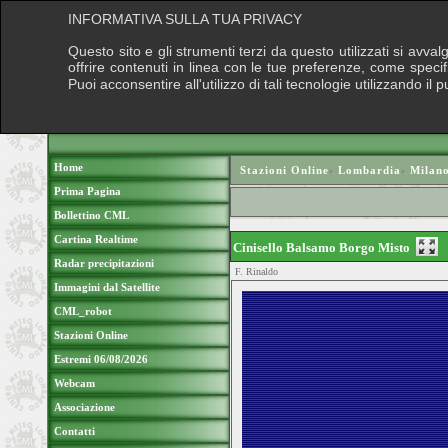
INFORMATIVA SULLA TUA PRIVACY
Questo sito e gli strumenti terzi da questo utilizzati si avva
offrire contenuti in linea con le tue preferenze, come speci
Puoi acconsentire all'utilizzo di tali tecnologie utilizzando 
Home
Stazioni Online
›
Lombardia
›
Milan
Prima Pagina
Bollettino CML
Cartina Realtime
Cinisello Balsamo Borgo Misto
Radar precipitazioni
F. Rinaldo
Immagini dal Satellite
CML_robot
Stazioni Online
Estremi 06/08/2026
Webcam
Associazione
Contatti