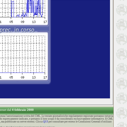
ternet dal
4 febbraio 2000
za l'autorizzazione scritta del CML. Le testate giornalistiche regolarmente registrate potranno tuttavia
o espressamente indicato, e pertanto il loro scopo è da considerarsi esclusivamente informativo. Il CML
, ma pubblicate su server esterni. Clicca
QUI
per consultare per esteso le Condizioni Generali d'utilizzo