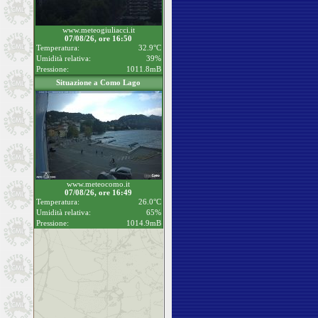
www.meteogiuliacci.it
07/08/26, ore 16:50
Temperatura:
32.9°C
Umidità relativa:
39%
Pressione:
1011.8mB
Situazione a Como Lago
www.meteocomo.it
07/08/26, ore 16:49
Temperatura:
26.0°C
Umidità relativa:
65%
Pressione:
1014.9mB