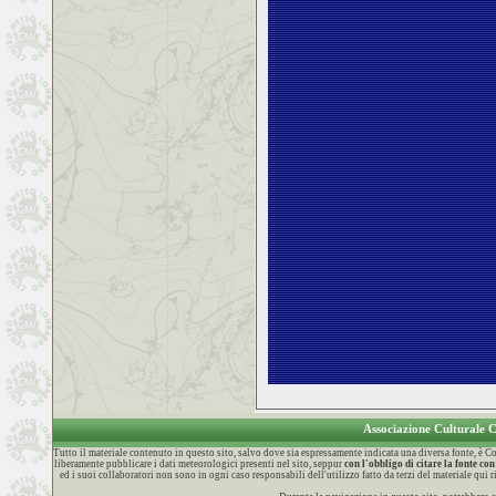
Associazione Culturale
Tutto il materiale contenuto in questo sito, salvo dove sia espressamente indicata una diversa fonte, è
liberamente pubblicare i dati meteorologici presenti nel sito, seppur
con l'obbligo di citare la fonte 
ed i suoi collaboratori non sono in ogni caso responsabili dell'utilizzo fatto da terzi del materiale qui