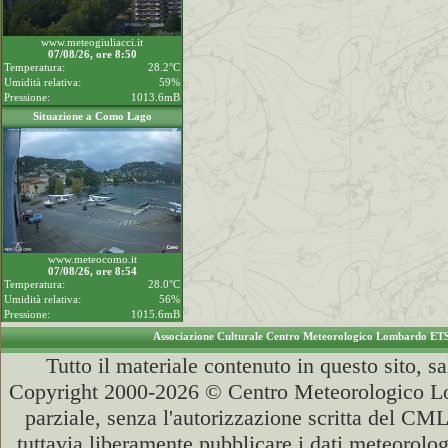
www.meteogiuliacci.it
07/08/26, ore 8:50
Temperatura:
28.2°C
Umidità relativa:
59%
Pressione:
1013.6mB
Situazione a Como Lago
www.meteocomo.it
07/08/26, ore 8:54
Temperatura:
28.0°C
Umidità relativa:
56%
Pressione:
1015.6mB
Associazione Culturale Centro Meteorologico Lombardo ET
Tutto il materiale contenuto in questo sito, s
Copyright 2000-2026 © Centro Meteorologico Lo
parziale, senza l'autorizzazione scritta del CML
tuttavia liberamente pubblicare i dati meteorolog