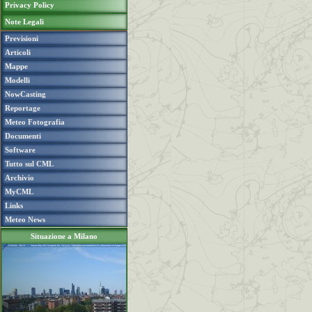
Privacy Policy
Note Legali
Previsioni
Articoli
Mappe
Modelli
NowCasting
Reportage
Meteo Fotografia
Documenti
Software
Tutto sul CML
Archivio
MyCML
Links
Meteo News
Situazione a Milano