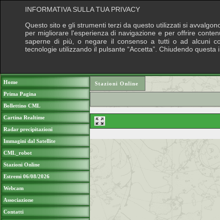
INFORMATIVA SULLA TUA PRIVACY
Questo sito e gli strumenti terzi da questo utilizzati si avvalgon
per migliorare l'esperienza di navigazione e per offrire conten
saperne di più, o negare il consenso a tutti o ad alcuni cook
tecnologie utilizzando il pulsante “Accetta”. Chiudendo questa 
Puoi sostenere le nostre attività con una do
Home
Stazioni Online
Prima Pagina
Bollettino CML
Cartina Realtime
Radar precipitazioni
Immagini dal Satellite
CML_robot
Stazioni Online
Estremi 06/08/2026
Webcam
Associazione
Contatti