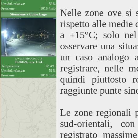
Umidità relativa:
59%
Pressione:
1016.4mB
Nelle zone ove si so
Situazione a Como Lago
rispetto alle medie 
a +15°C; solo nel
osservare una situa
un caso analogo a
www.meteocomo.it
09/08/26, ore 1:54
registrare, nelle 
Temperatura:
28.4°C
Umidità relativa:
51%
Pressione:
1018.3mB
quindi piuttosto 
raggiunte punte sino
Le zone regionali p
sud-orientali, c
registrato massim