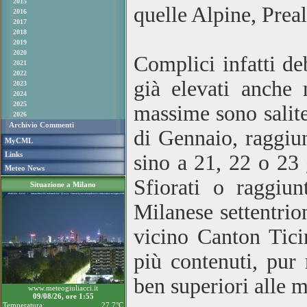
2015
quelle Alpine, Prea
2016
2017
2018
2019
2020
Complici infatti de
2021
2022
già elevati anche 
2023
2024
2025
massime sono salite
2026
Archivio Commenti
di Gennaio, raggiun
MyCML
Links
sino a 21, 22 o 23
Meteo News
Sfiorati o raggiu
Situazione a Milano
Milanese settentrion
vicino Canton Ticin
più contenuti, pur
ben superiori alle 
www.meteogiuliacci.it
09/08/26, ore 1:55
Temperatura:
27.7°C