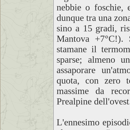
nebbie o foschie, e
dunque tra una zona
sino a 15 gradi, r
Mantova +7°C!). S
stamane il termome
sparse; almeno u
assaporare un'atm
quota, con zero t
massime da recor
Prealpine dell'ovest
L'ennesimo episodi