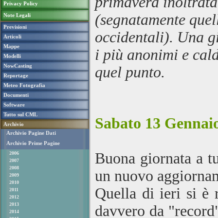
primavera inoltrata
Privacy Policy
(segnatamente quel
Note Legali
Previsioni
occidentali). Una gi
Articoli
Mappe
i più anonimi e cald
Modelli
NowCasting
quel punto.
Reportage
Meteo Fotografia
Documenti
Software
Tutto sul CML
Sabato 13 Gennaio
Archivio
Archivio Pagine Dati
Archivio Prime Pagine
Buona giornata a tut
2006
2007
2008
un nuovo aggiornam
2009
2010
Quella di ieri si è
2011
2012
2013
davvero da "record"
2014