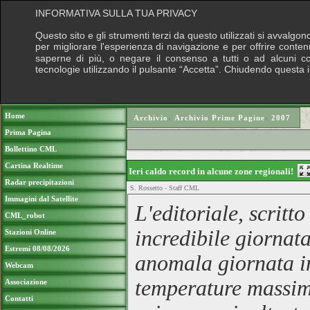
INFORMATIVA SULLA TUA PRIVACY
Questo sito e gli strumenti terzi da questo utilizzati si avvalgon
per migliorare l'esperienza di navigazione e per offrire conten
saperne di più, o negare il consenso a tutti o ad alcuni cook
tecnologie utilizzando il pulsante “Accetta”. Chiudendo questa 
Puoi sostenere le nostre attività con una do
Home
Archivio
›
Archivio Prime Pagine
›
2007
Prima Pagina
Bollettino CML
Cartina Realtime
Ieri caldo record in alcune zone regionali!
Radar precipitazioni
S. Rossetto - Staff CML
Immagini dal Satellite
L'editoriale, scritt
CML_robot
incredibile giorna
Stazioni Online
Estremi 08/08/2026
anomala giornata i
Webcam
temperature massim
Associazione
Contatti