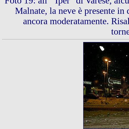
Foto 19: all' "Iper" di Varese, alc
Malnate, la neve è presente i
ancora moderatamente. Risale
torn